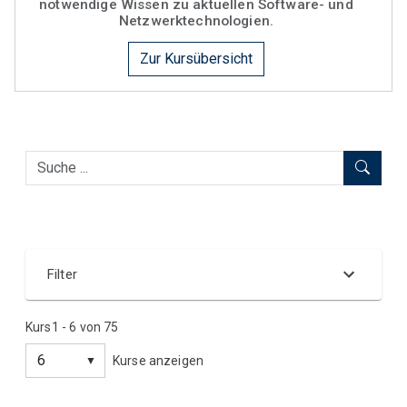
notwendige Wissen zu aktuellen Software- und
Netzwerktechnologien.
Zur Kursübersicht
Filter
Kurs
1
-
6
von
75
Kategorie
Kurse anzeigen