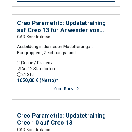
Creo Parametric: Updatetraining
auf Creo 13 für Anwender von
Versionen älter als Creo 7
CAD Konstruktion
Ausbildung in die neuen Modellierungs-,
Baugruppen-, Zeichnungs- und
Blechteilmodellierungstechniken von Creo
Online / Präsenz
Parametric.
An 12 Standorten
24
Std.
1650,00 € (Netto)*
Zum Kurs
Creo Parametric: Updatetraining
Creo 10 auf Creo 13
CAD Konstruktion