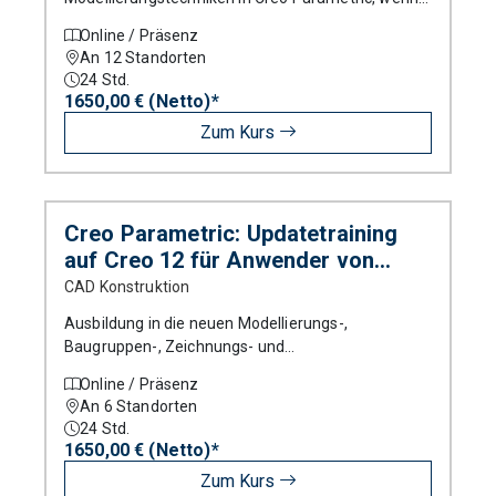
bereits Erfahrungen anderer CAD Systeme
Online / Präsenz
vorhanden sind.
An 12 Standorten
24
Std.
1650,00 € (Netto)*
Zum Kurs
Creo Parametric: Updatetraining
auf Creo 12 für Anwender von
Versionen älter als Creo 7
CAD Konstruktion
Ausbildung in die neuen Modellierungs-,
Baugruppen-, Zeichnungs- und
Blechteilmodellierungstechniken von Creo
Online / Präsenz
Parametric.
An 6 Standorten
24
Std.
1650,00 € (Netto)*
Zum Kurs